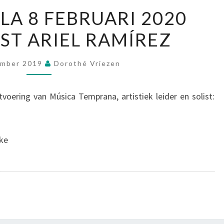
MISA
LA 8 FEBRUARI 2020
CRIOLLA
T ARIEL RAMÍREZ
8
FEBRUARI
2020
ember 2019
Dorothé Vriezen
COMPONIST
ARIEL
voering van Música Temprana, artistiek leider en solist:
RAMÍREZ
oke