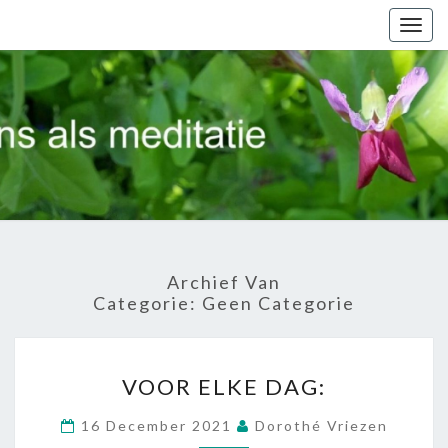
Togg
navig
Al
Dansend
Op Weg
Archief Van
Categorie:
Geen Categorie
VOOR
VOOR ELKE DAG:
ELKE
DAG:
16 December 2021
Dorothé Vriezen