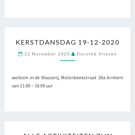
KERSTDANSDAG
KERSTDANSDAG 19-12-2020
19-
12-
22 November 2020
Dorothé Vriezen
2020
welkom in de Wasserij, Molenbeekstraat 26a Arnhem
van 11.00 – 16.00 uur
ALLE