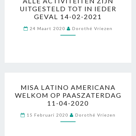
ALLE ACTIVITEITEN ZIJN
ACTIVITEITEN
UITGESTELD TOT IN IEDER
ZIJN
GEVAL 14-02-2021
UITGESTELD
TOT
24 Maart 2020
Dorothé Vriezen
IN
IEDER
GEVAL
14-
02-
2021
MISA
MISA LATINO AMERICANA
LATINO
WELKOM OP PAASZATERDAG
AMERICANA
11-04-2020
WELKOM
OP
15 Februari 2020
Dorothé Vriezen
PAASZATERDAG
11-