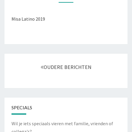
LATINO
AMERICANA
23
Misa Latino 2019
MAART
2019
Berichtnavigatie
OUDERE BERICHTEN
SPECIALS
Wil je iets speciaals vieren met familie, vrienden of
collega's?