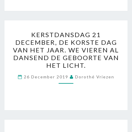
KERSTDANSDAG
KERSTDANSDAG 21
21
DECEMBER, DE KORSTE DAG
DECEMBER,
VAN HET JAAR. WE VIEREN AL
DE
DANSEND DE GEBOORTE VAN
KORSTE
HET LICHT.
DAG
VAN
26 December 2019
Dorothé Vriezen
HET
JAAR.
WE
VIEREN
AL
DANSEND
STEMMEN