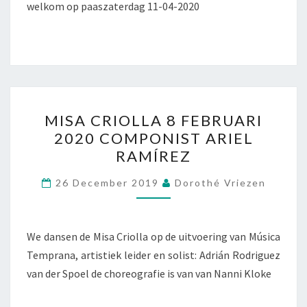
04-
welkom op paaszaterdag 11-04-2020
2020
MISA
MISA CRIOLLA 8 FEBRUARI
CRIOLLA
2020 COMPONIST ARIEL
8
RAMÍREZ
FEBRUARI
2020
26 December 2019
Dorothé Vriezen
COMPONIST
ARIEL
RAMÍREZ
We dansen de Misa Criolla op de uitvoering van Música
Temprana, artistiek leider en solist: Adrián Rodriguez
van der Spoel de choreografie is van van Nanni Kloke