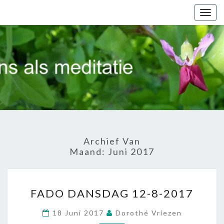
Togg
navig
Al
Dansend
Op Weg
Archief Van
Maand:
Juni 2017
FADO
FADO DANSDAG 12-8-2017
DANSDAG
12-
18 Juni 2017
Dorothé Vriezen
8-