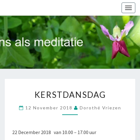
Togg
navig
Al
Dansend
Op Weg
KERSTDANSDAG
KERSTDANSDAG
12 November 2018
Dorothé Vriezen
22 December 2018 van 10.00 – 17.00 uur